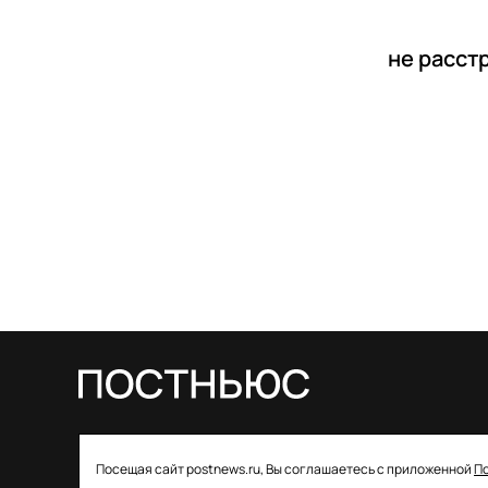
не расст
© 2026 ООО «Постньюс» |
Свидетельство
Посещая сайт postnews.ru, Вы соглашаетесь с приложенной
П
о регистрации СМИ: ЭЛ № ФС 77–85757 от 22 августа