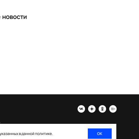
е
новости
х
 указанных в данной политике.
ОК