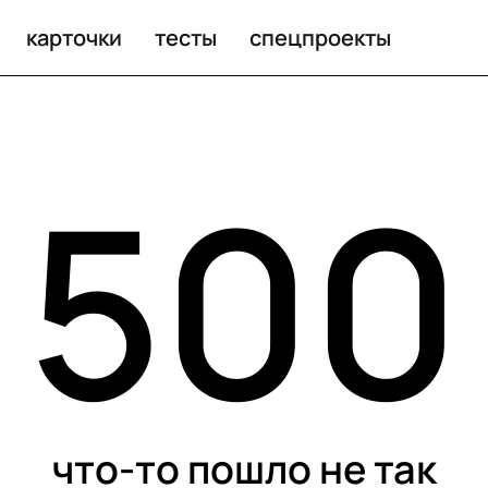
карточки
тесты
спецпроекты
500
что-то пошло не так