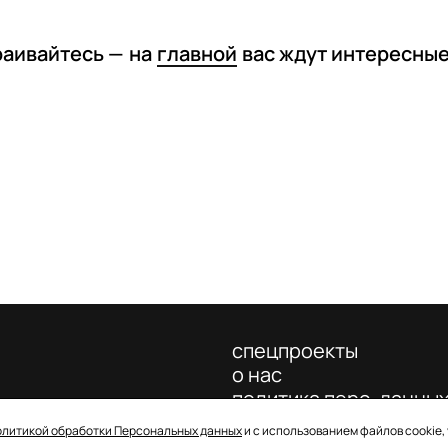
раивайтесь —
на
главной
вас ждут интересны
спецпроекты
о нас
политика перс. данны
олитикой обработки Персональных данных
и с использованием файлов cookie,