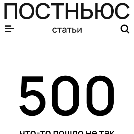
статьи
500
что-то пошло не так