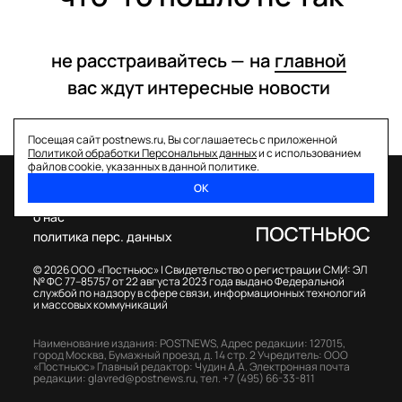
не расстраивайтесь —
на
главной
вас ждут интересные
новости
Посещая сайт postnews.ru, Вы соглашаетесь с приложенной
Политикой обработки Персональных данных
и с использованием
файлов cookie, указанных в данной политике.
ОК
спецпроекты
о нас
политика перс. данных
© 2026 ООО «Постньюс» |
Свидетельство о регистрации СМИ: ЭЛ
№ ФС 77–85757 от 22 августа 2023 года выдано Федеральной
службой по надзору в сфере связи, информационных технологий
и массовых коммуникаций
Наименование издания: POSTNEWS,
Адрес редакции: 127015,
город Москва, Бумажный проезд, д. 14 стр. 2
Учредитель: ООО
«Постньюс»
Главный редактор: Чудин А.А.
Электронная почта
редакции:
glavred@postnews.ru
,
тел.
+7 (495) 66-33-811