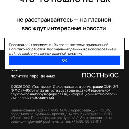
не расстраивайтесь —
на
главной
вас ждут интересные
новости
Посещая сайт postnews.ru, Вы соглашаетесь с приложенной
Политикой обработки Персональных данных
и с использованием
файлов cookie, указанных в данной политике.
ОК
спецпроекты
о нас
политика перс. данных
© 2026 ООО «Постньюс» |
Свидетельство о регистрации СМИ: ЭЛ
№ ФС 77–85757 от 22 августа 2023 года выдано Федеральной
службой по надзору в сфере связи, информационных технологий
и массовых коммуникаций
Наименование издания: POSTNEWS,
Адрес редакции: 127015,
город Москва, Бумажный проезд, д. 14 стр. 2
Учредитель: ООО
«Постньюс»
Главный редактор: Чудин А.А.
Электронная почта
редакции:
glavred@postnews.ru
,
тел.
+7 (495) 66-33-811