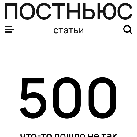
статьи
500
что-то пошло не так