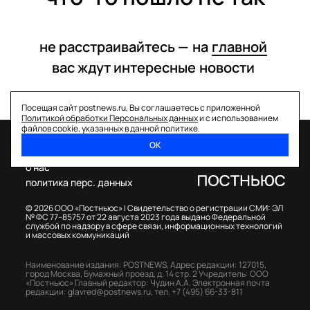
не расстраивайтесь —
на
главной
вас ждут интересные
новости
Посещая сайт postnews.ru, Вы соглашаетесь с приложенной
Политикой обработки Персональных данных
и с использованием
файлов cookie, указанных в данной политике.
ОК
спецпроекты
о нас
политика перс. данных
© 2026 ООО «Постньюс» |
Свидетельство о регистрации СМИ: ЭЛ
№ ФС 77–85757 от 22 августа 2023 года выдано Федеральной
службой по надзору в сфере связи, информационных технологий
и массовых коммуникаций
Наименование издания: POSTNEWS,
Адрес редакции: 127015,
город Москва, Бумажный проезд, д. 14 стр. 2
Учредитель: ООО
«Постньюс»
Главный редактор: Чудин А.А.
Электронная почта
редакции:
glavred@postnews.ru
,
тел.
+7 (495) 66-33-811