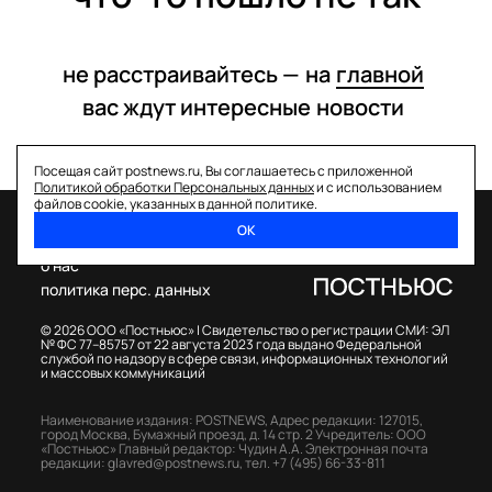
не расстраивайтесь —
на
главной
вас ждут интересные
новости
Посещая сайт postnews.ru, Вы соглашаетесь с приложенной
Политикой обработки Персональных данных
и с использованием
файлов cookie, указанных в данной политике.
ОК
спецпроекты
о нас
политика перс. данных
© 2026 ООО «Постньюс» |
Свидетельство о регистрации СМИ: ЭЛ
№ ФС 77–85757 от 22 августа 2023 года выдано Федеральной
службой по надзору в сфере связи, информационных технологий
и массовых коммуникаций
Наименование издания: POSTNEWS,
Адрес редакции: 127015,
город Москва, Бумажный проезд, д. 14 стр. 2
Учредитель: ООО
«Постньюс»
Главный редактор: Чудин А.А.
Электронная почта
редакции:
glavred@postnews.ru
,
тел.
+7 (495) 66-33-811