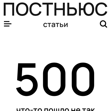
статьи
500
что-то пошло не так