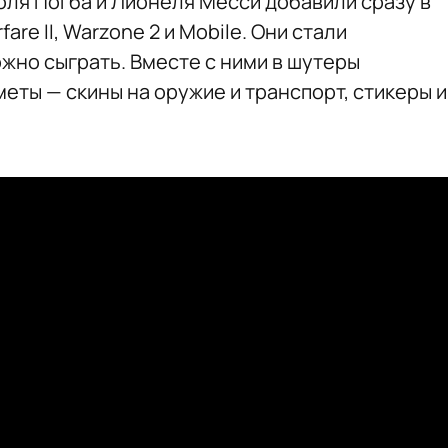
оля Погба и Лионеля Месси добавили сразу в
re II, Warzone 2 и Mobile. Они стали
жно сыграть. Вместе с ними в шутеры
еты — скины на оружие и транспорт, стикеры и