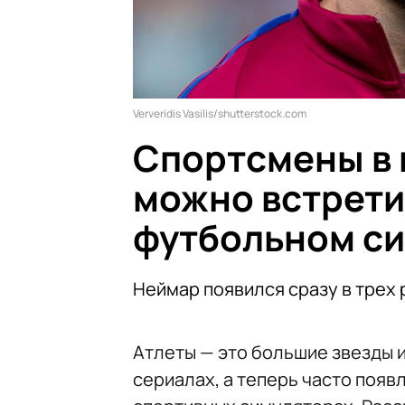
Ververidis Vasilis/shutterstock.com
Спортсмены в 
можно встретит
футбольном с
Неймар появился сразу в трех
Атлеты — это большие звезды и
сериалах, а теперь часто появ