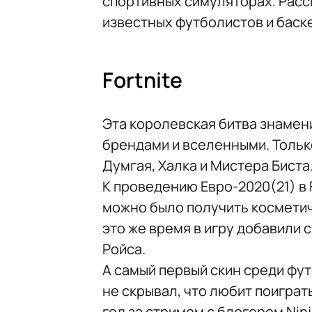
спортивных симуляторах. Расс
известных футболистов и баск
Fortnite
Эта королевская битва знамен
брендами и вселенными. Тольк
Думгая, Халка и Мистера Биста
К проведению Евро-2020(21) в 
можно было получить косметич
это же время в игру добавили 
Ройса.
А самый первый скин среди фу
не скрывал, что любит поиграть
год за стримом с блогером Nin