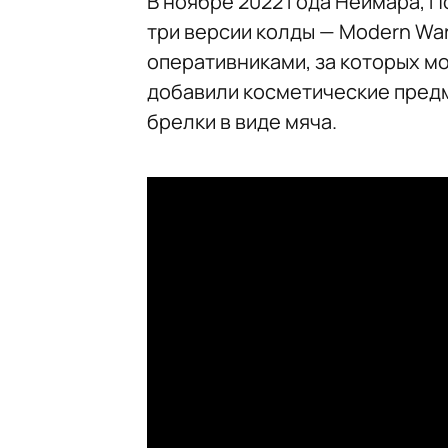
В ноябре 2022 года Неймара, П
три версии колды — Modern Warfa
оперативниками, за которых мо
добавили косметические предм
брелки в виде мяча.