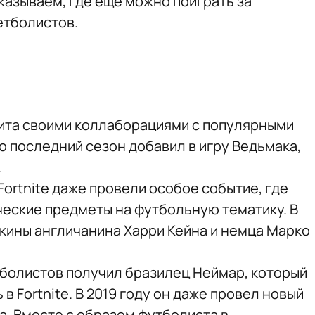
казываем, где еще можно поиграть за
етболистов.
ита своими коллаборациями с популярными
о последний сезон добавил в игру Ведьмака,
.
Fortnite даже провели особое событие, где
еские предметы на футбольную тематику. В
скины англичанина Харри Кейна и немца Марко
тболистов получил бразилец Неймар, который
 в Fortnite. В 2019 году он даже провел новый
ja. Вместе с образом футболиста в