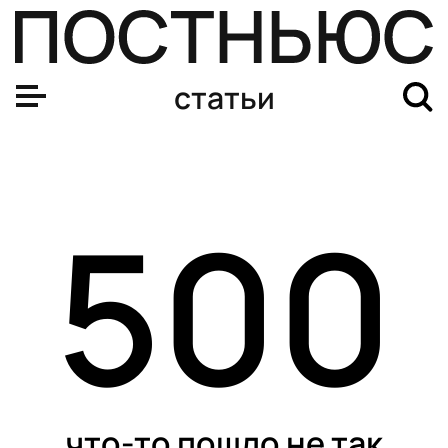
Страшный сон урбаниста: почему в России хотят верну
статьи
500
что-то пошло не так