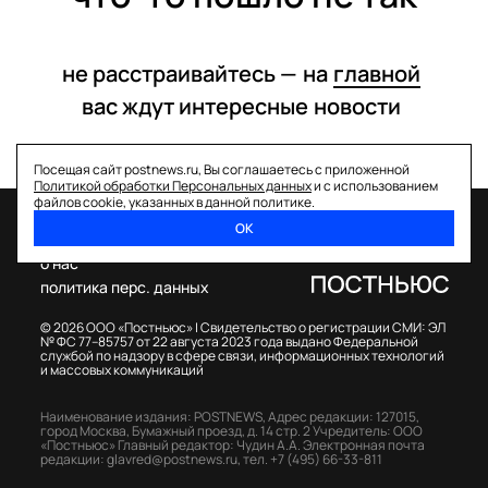
не расстраивайтесь —
на
главной
вас ждут интересные
новости
Посещая сайт postnews.ru, Вы соглашаетесь с приложенной
Политикой обработки Персональных данных
и с использованием
файлов cookie, указанных в данной политике.
ОК
спецпроекты
о нас
политика перс. данных
© 2026 ООО «Постньюс» |
Свидетельство о регистрации СМИ: ЭЛ
№ ФС 77–85757 от 22 августа 2023 года выдано Федеральной
службой по надзору в сфере связи, информационных технологий
и массовых коммуникаций
Наименование издания: POSTNEWS,
Адрес редакции: 127015,
город Москва, Бумажный проезд, д. 14 стр. 2
Учредитель: ООО
«Постньюс»
Главный редактор: Чудин А.А.
Электронная почта
редакции:
glavred@postnews.ru
,
тел.
+7 (495) 66-33-811