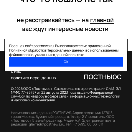
не расстраивайтесь —
на
главной
вас ждут интересные
новости
Посещая сайт postnews.ru, Вы соглашаетесь с приложенной
Политикой обработки Персональных данных
и с использованием
файлов cookie, указанных в данной политике.
ОК
спецпроекты
о нас
политика перс. данных
© 2026 ООО «Постньюс» |
Свидетельство о регистрации СМИ: ЭЛ
№ ФС 77–85757 от 22 августа 2023 года выдано Федеральной
службой по надзору в сфере связи, информационных технологий
и массовых коммуникаций
Наименование издания: POSTNEWS,
Адрес редакции: 127015,
город Москва, Бумажный проезд, д. 14 стр. 2
Учредитель: ООО
«Постньюс»
Главный редактор: Чудин А.А.
Электронная почта
редакции:
glavred@postnews.ru
,
тел.
+7 (495) 66-33-811