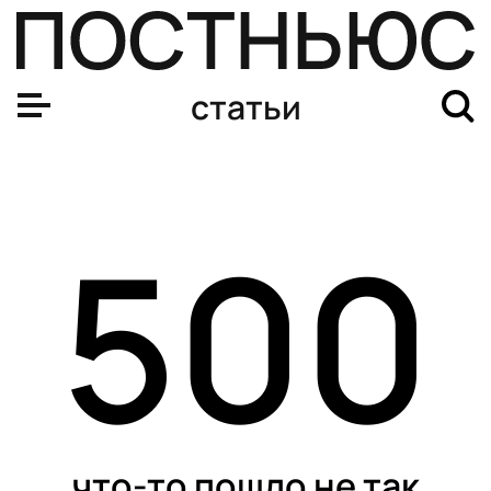
статьи
500
что-то пошло не так