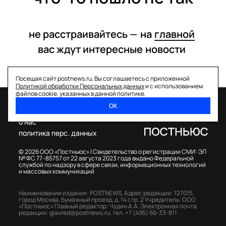
не расстраивайтесь —
на
главной
вас ждут интересные
новости
Посещая сайт postnews.ru, Вы соглашаетесь с приложенной
Политикой обработки Персональных данных
и с использованием
файлов cookie, указанных в данной политике.
ОК
спецпроекты
о нас
политика перс. данных
© 2026 ООО «Постньюс» |
Свидетельство о регистрации СМИ: ЭЛ
№ ФС 77–85757 от 22 августа 2023 года выдано Федеральной
службой по надзору в сфере связи, информационных технологий
и массовых коммуникаций
Наименование издания: POSTNEWS,
Адрес редакции: 127015,
город Москва, Бумажный проезд, д. 14 стр. 2
Учредитель: ООО
«Постньюс»
Главный редактор: Чудин А.А.
Электронная почта
редакции:
glavred@postnews.ru
,
тел.
+7 (495) 66-33-811