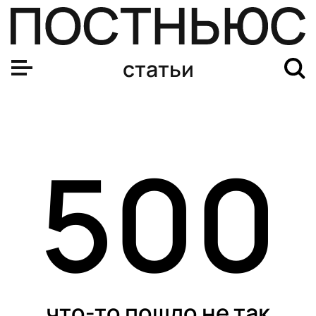
статьи
500
что-то пошло не так