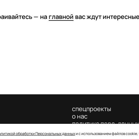
раивайтесь —
на
главной
вас ждут интересны
спецпроекты
о нас
политика перс. данны
олитикой обработки Персональных данных
и с использованием файлов cookie,