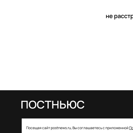
не расст
© 2026 ООО «Постньюс» |
Свидетельство
Посещая сайт postnews.ru, Вы соглашаетесь с приложенной
П
о регистрации СМИ: ЭЛ № ФС 77–85757 от 22 августа