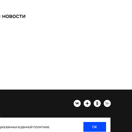
е
новости
х
 указанных в данной политике.
ОК