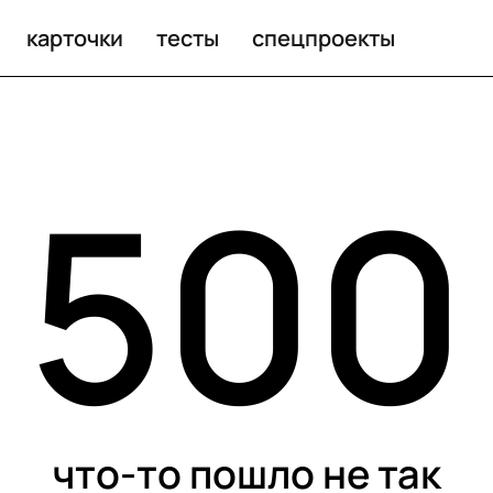
карточки
тесты
спецпроекты
500
что-то пошло не так