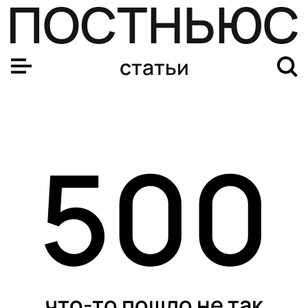
статьи
500
что-то пошло не так