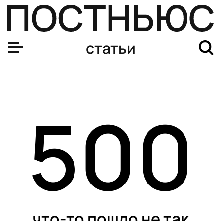
статьи
500
что-то пошло не так