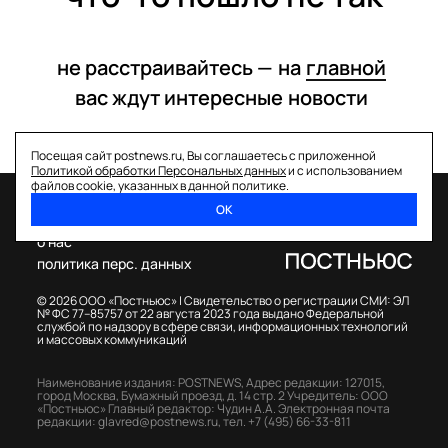
не расстраивайтесь —
на
главной
вас ждут интересные
новости
Посещая сайт postnews.ru, Вы соглашаетесь с приложенной
Политикой обработки Персональных данных
и с использованием
файлов cookie, указанных в данной политике.
ОК
спецпроекты
о нас
политика перс. данных
© 2026 ООО «Постньюс» |
Свидетельство о регистрации СМИ: ЭЛ
№ ФС 77–85757 от 22 августа 2023 года выдано Федеральной
службой по надзору в сфере связи, информационных технологий
и массовых коммуникаций
Наименование издания: POSTNEWS,
Адрес редакции: 127015,
город Москва, Бумажный проезд, д. 14 стр. 2
Учредитель: ООО
«Постньюс»
Главный редактор: Чудин А.А.
Электронная почта
редакции:
glavred@postnews.ru
,
тел.
+7 (495) 66-33-811