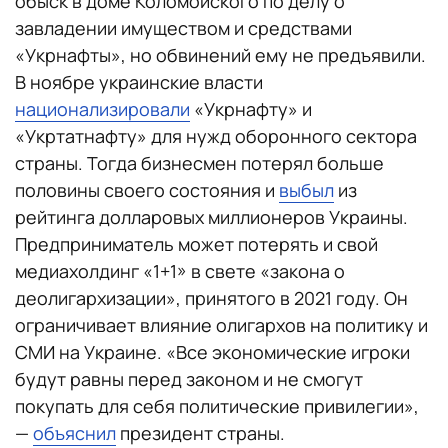
обыск в доме Коломойского по делу о
завладении имуществом и средствами
«Укрнафты», но обвинений ему не предъявили.
В ноябре украинские власти
национализировали
«Укрнафту» и
«Укртатнафту» для нужд оборонного сектора
страны. Тогда бизнесмен потерял больше
половины своего состояния и
выбыл
из
рейтинга долларовых миллионеров Украины.
Предприниматель может потерять и свой
медиахолдинг «1+1» в свете «закона о
деолигархизации», принятого в 2021 году. Он
ограничивает влияние олигархов на политику и
СМИ на Украине. «Все экономические игроки
будут равны перед законом и не смогут
покупать для себя политические привилегии»,
—
объяснил
президент страны.