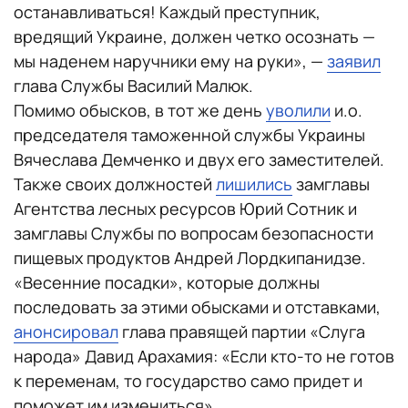
останавливаться! Каждый преступник,
вредящий Украине, должен четко осознать —
мы наденем наручники ему на руки», —
заявил
глава Службы Василий Малюк.
Помимо обысков, в тот же день
уволили
и.о.
председателя таможенной службы Украины
Вячеслава Демченко и двух его заместителей.
Также своих должностей
лишились
замглавы
Агентства лесных ресурсов Юрий Сотник и
замглавы Службы по вопросам безопасности
пищевых продуктов Андрей Лордкипанидзе.
«Весенние посадки», которые должны
последовать за этими обысками и отставками,
анонсировал
глава правящей партии «Слуга
народа» Давид Арахамия: «Если кто-то не готов
к переменам, то государство само придет и
поможет им измениться».