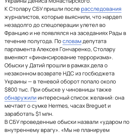
Украины Дениса Монастырского.
К Столару СБУ пришли после
расследования
журналистов, которые выяснили, что нардеп
незадолго до спецоперации улетел во
Францию и не появлялся на заседаниях Рады в
течение полугода. По
словам
депутата
парламента Алексея Гончаренко, Столару
вменяют «финансирование терроризма».
Обыски у Датий прошли ​​в рамках дела о
незаконном возврате НДС из госбюджета
Украины — в теневой оборот попало около
$800 тыс. При обыске у чиновницы также
обнаружили
интересный список желаний: она
мечтает о сумке Hermes, часах Breguet и
заработать $1 млн.
В СБУ проведенные обыски назвали «ударом по
внутреннему врагу». «Мы не планируем