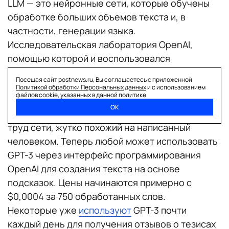
LLM — это нейронные сети, которые обучены
обработке больших объемов текста и, в
частности, генерации языка.
Исследовательская лаборатория OpenAI,
помощью которой и воспользовался
Александр,
создала
самую известную такую
Посещая сайт postnews.ru, Вы соглашаетесь с приложенной
сеть, GPT-3, в 2020 году, обучив предсказывать
Политикой обработки Персональных данных
и с использованием
файлов cookie, указанных в данной политике.
следующий фрагмент текста на основе
ОК
предыдущего. Ученые удивились, когда прочли
труд сети, жутко похожий на написанный
человеком. Теперь любой может использовать
GPT-3 через интерфейс программирования
OpenAI для создания текста на основе
подсказок. Цены начинаются примерно с
$0,0004 за 750 обработанных слов.
Некоторые уже
используют
GPT-3 почти
каждый день для получения отзывов о тезисах