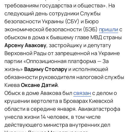
требованиям государства и общества». На
следующий день сотрудники Службы
безопасности Украины (СБУ) и Бюро
экономической безопасности (БЭБ)
пришли
с
обыском в дома к бывшему главе МВД страны
Арсену Авакову
, застройщику и депутату
Верховной Рады от запрещенной на Украине
партии «Оппозиционная платформа — За
жизнь»
Вадиму Столару
и исполняющей
обязанности руководителя налоговой службы
Киева
Оксане Датий
.
Обыск в доме Авакова был
связан
с делом о
крушении вертолета в Броварах Киевской
области в середине января. Авиакатастрофа
унесла жизни 14 человек, в том числе
действующего министра внутренних дел