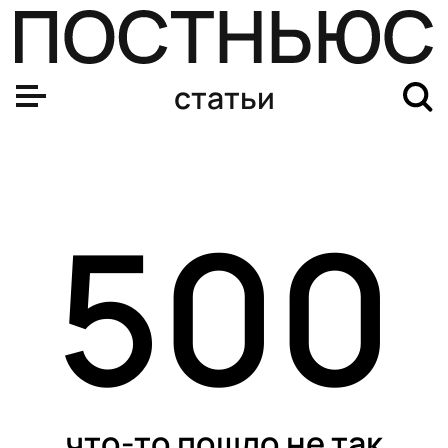
статьи
500
что-то пошло не так