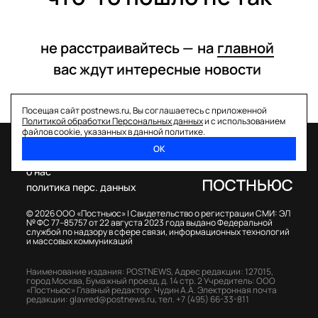
не расстраивайтесь —
на
главной
вас ждут интересные
новости
Посещая сайт postnews.ru, Вы соглашаетесь с приложенной
Политикой обработки Персональных данных
и с использованием
файлов cookie, указанных в данной политике.
ОК
спецпроекты
о нас
политика перс. данных
© 2026 ООО «Постньюс» |
Свидетельство о регистрации СМИ: ЭЛ
№ ФС 77–85757 от 22 августа 2023 года выдано Федеральной
службой по надзору в сфере связи, информационных технологий
и массовых коммуникаций
Наименование издания: POSTNEWS,
Адрес редакции: 127015,
город Москва, Бумажный проезд, д. 14 стр. 2
Учредитель: ООО
«Постньюс»
Главный редактор: Чудин А.А.
Электронная почта
редакции:
glavred@postnews.ru
,
тел.
+7 (495) 66-33-811