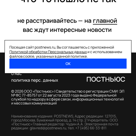
не расстраивайтесь —
на
главной
вас ждут интересные
новости
Посещая сайт postnews.ru, Вы соглашаетесь с приложенной
Политикой обработки Персональных данных
и с использованием
файлов cookie, указанных в данной политике.
ОК
спецпроекты
о нас
политика перс. данных
© 2026 ООО «Постньюс» |
Свидетельство о регистрации СМИ: ЭЛ
№ ФС 77–85757 от 22 августа 2023 года выдано Федеральной
службой по надзору в сфере связи, информационных технологий
и массовых коммуникаций
Наименование издания: POSTNEWS,
Адрес редакции: 127015,
город Москва, Бумажный проезд, д. 14 стр. 2
Учредитель: ООО
«Постньюс»
Главный редактор: Чудин А.А.
Электронная почта
редакции:
glavred@postnews.ru
,
тел.
+7 (495) 66-33-811