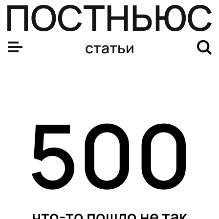
статьи
500
что-то пошло не так