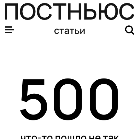
статьи
500
что-то пошло не так