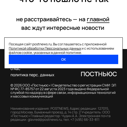
не расстраивайтесь —
на
главной
вас ждут интересные
новости
Посещая сайт postnews.ru, Вы соглашаетесь с приложенной
Политикой обработки Персональных данных
и с использованием
файлов cookie, указанных в данной политике.
ОК
спецпроекты
о нас
политика перс. данных
© 2026 ООО «Постньюс» |
Свидетельство о регистрации СМИ: ЭЛ
№ ФС 77–85757 от 22 августа 2023 года выдано Федеральной
службой по надзору в сфере связи, информационных технологий
и массовых коммуникаций
Наименование издания: POSTNEWS,
Адрес редакции: 127015,
город Москва, Бумажный проезд, д. 14 стр. 2
Учредитель: ООО
«Постньюс»
Главный редактор: Чудин А.А.
Электронная почта
редакции:
glavred@postnews.ru
,
тел.
+7 (495) 66-33-811