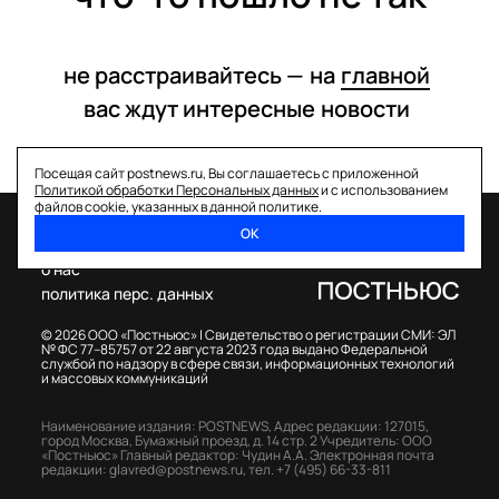
не расстраивайтесь —
на
главной
вас ждут интересные
новости
Посещая сайт postnews.ru, Вы соглашаетесь с приложенной
Политикой обработки Персональных данных
и с использованием
файлов cookie, указанных в данной политике.
ОК
спецпроекты
о нас
политика перс. данных
© 2026 ООО «Постньюс» |
Свидетельство о регистрации СМИ: ЭЛ
№ ФС 77–85757 от 22 августа 2023 года выдано Федеральной
службой по надзору в сфере связи, информационных технологий
и массовых коммуникаций
Наименование издания: POSTNEWS,
Адрес редакции: 127015,
город Москва, Бумажный проезд, д. 14 стр. 2
Учредитель: ООО
«Постньюс»
Главный редактор: Чудин А.А.
Электронная почта
редакции:
glavred@postnews.ru
,
тел.
+7 (495) 66-33-811