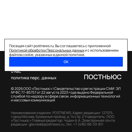
Посещая сайт postnews.ru, Вы соглашаетесь с приложенной
Политикой обработки Персональных данных
и с использованием
файлов cookie, указанных в данной политике.
ОК
спецпроекты
о нас
политика перс. данных
© 2026 ООО «Постньюс» |
Свидетельство о регистрации СМИ: ЭЛ
№ ФС 77–85757 от 22 августа 2023 года выдано Федеральной
службой по надзору в сфере связи, информационных технологий
и массовых коммуникаций
Наименование издания: POSTNEWS,
Адрес редакции: 127015,
город Москва, Бумажный проезд, д. 14 стр. 2
Учредитель: ООО
«Постньюс»
Главный редактор: Чудин А.А.
Электронная почта
редакции:
glavred@postnews.ru
,
тел.
+7 (495) 66-33-811