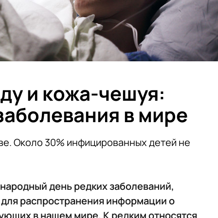
ду и кожа-чешуя:
заболевания в мире
ве. Около 30% инфицированных детей не
народный день редких заболеваний,
 для распространения информации о
ующих в нашем мире. К редким относятся