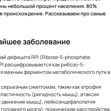
ень небольшой процент населения. 80%
е происхождение. Рассказываем про самые
айшее заболевание
ай дефицита RPI (Ribose-5-phosphate
 RPI расшифровывается как рибозо-5-
ся важным ферментом метаболического пути в
 серьезным симптомам, таким как атрофия
спастичность (ригидность мышц), атаксия
 движение мышц), лейкоэнцефалопатия
головного мозга), психические расстройства.