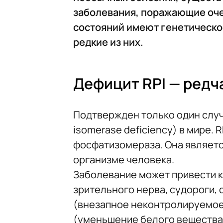
заболевания, поражающие оч
состояний имеют генетическо
редкие из них.
Дефицит RPI — редч
Подтвержден только один случ
isomerase deficiency) в мире.
фосфатизомераза. Она являет
организме человека.
Заболевание может привести к
зрительного нерва, судороги, 
(внезапное неконтролируемое
(уменьшение белого вещества 