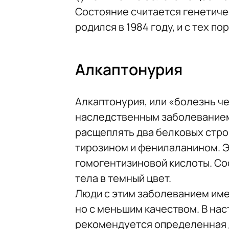
Состояние считается генетич
родился в 1984 году, и с тех п
Алкаптонурия
Алкаптонурия, или «болезнь ч
наследственным заболеванием
расщеплять два белковых стро
тирозином и фенилаланином. Э
гомогентизиновой кислоты. Со
тела в темный цвет.
Люди с этим заболеванием им
но с меньшим качеством. В на
рекомендуется определенная 