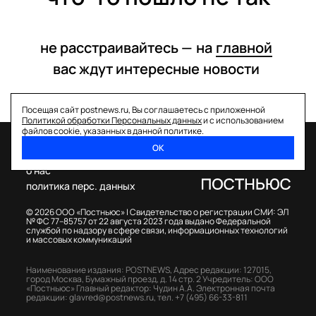
не расстраивайтесь —
на
главной
вас ждут интересные
новости
Посещая сайт postnews.ru, Вы соглашаетесь с приложенной
Политикой обработки Персональных данных
и с использованием
файлов cookie, указанных в данной политике.
ОК
спецпроекты
о нас
политика перс. данных
© 2026 ООО «Постньюс» |
Свидетельство о регистрации СМИ: ЭЛ
№ ФС 77–85757 от 22 августа 2023 года выдано Федеральной
службой по надзору в сфере связи, информационных технологий
и массовых коммуникаций
Наименование издания: POSTNEWS,
Адрес редакции: 127015,
город Москва, Бумажный проезд, д. 14 стр. 2
Учредитель: ООО
«Постньюс»
Главный редактор: Чудин А.А.
Электронная почта
редакции:
glavred@postnews.ru
,
тел.
+7 (495) 66-33-811