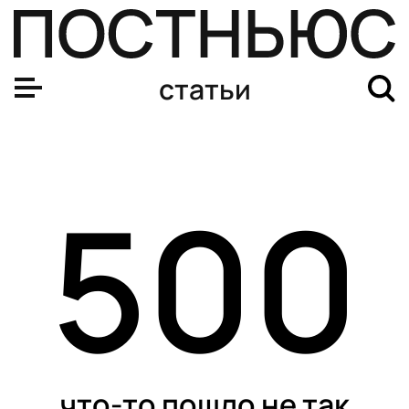
статьи
500
что-то пошло не так