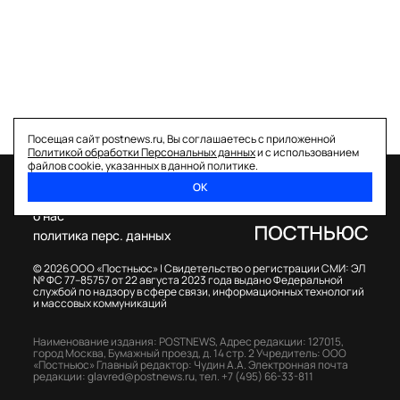
Посещая сайт postnews.ru, Вы соглашаетесь с приложенной
Политикой обработки Персональных данных
и с использованием
файлов cookie, указанных в данной политике.
ОК
спецпроекты
о нас
политика перс. данных
© 2026 ООО «Постньюс» |
Свидетельство о регистрации СМИ: ЭЛ
№ ФС 77–85757 от 22 августа 2023 года выдано Федеральной
службой по надзору в сфере связи, информационных технологий
и массовых коммуникаций
Наименование издания: POSTNEWS,
Адрес редакции: 127015,
город Москва, Бумажный проезд, д. 14 стр. 2
Учредитель: ООО
«Постньюс»
Главный редактор: Чудин А.А.
Электронная почта
редакции:
glavred@postnews.ru
,
тел.
+7 (495) 66-33-811