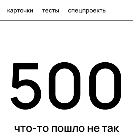
карточки
тесты
спецпроекты
500
что-то пошло не так