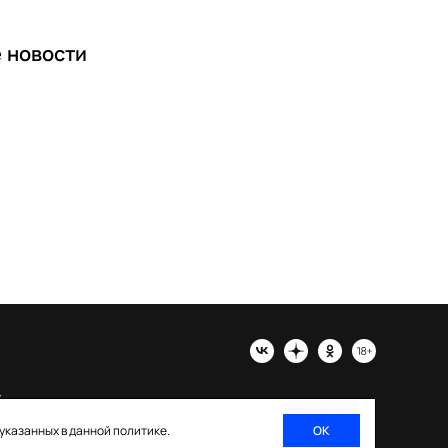
е
новости
х
 указанных в данной политике.
ОК