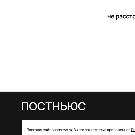
не расст
© 2026 ООО «Постньюс» |
Свидетельство
Посещая сайт postnews.ru, Вы соглашаетесь с приложенной
П
о регистрации СМИ: ЭЛ № ФС 77–85757 от 22 августа