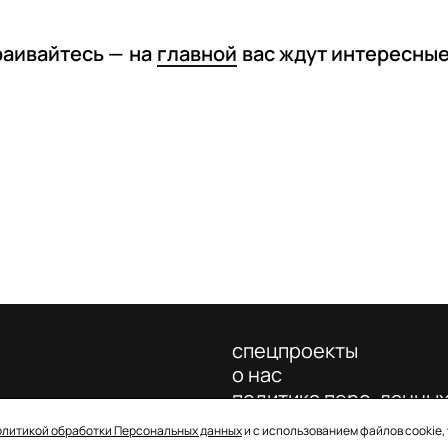
раивайтесь —
на
главной
вас ждут интересны
спецпроекты
о нас
политика перс. данны
олитикой обработки Персональных данных
и с использованием файлов cookie,