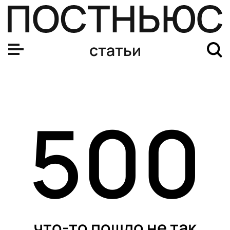
статьи
500
что-то пошло не так