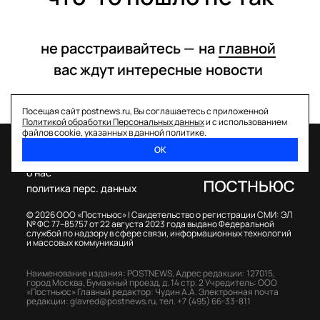
не расстраивайтесь —
на
главной
вас ждут интересные
новости
Посещая сайт postnews.ru, Вы соглашаетесь с приложенной
Политикой обработки Персональных данных
и с использованием
файлов cookie, указанных в данной политике.
ОК
спецпроекты
о нас
политика перс. данных
© 2026 ООО «Постньюс» |
Свидетельство о регистрации СМИ: ЭЛ
№ ФС 77–85757 от 22 августа 2023 года выдано Федеральной
службой по надзору в сфере связи, информационных технологий
и массовых коммуникаций
Наименование издания: POSTNEWS,
Адрес редакции: 127015,
город Москва, Бумажный проезд, д. 14 стр. 2
Учредитель: ООО
«Постньюс»
Главный редактор: Чудин А.А.
Электронная почта
редакции:
glavred@postnews.ru
,
тел.
+7 (495) 66-33-811