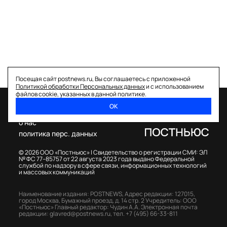
Посещая сайт postnews.ru, Вы соглашаетесь с приложенной
Политикой обработки Персональных данных
и с использованием
файлов cookie, указанных в данной политике.
ОК
спецпроекты
о нас
политика перс. данных
© 2026 ООО «Постньюс» |
Свидетельство о регистрации СМИ: ЭЛ
№ ФС 77–85757 от 22 августа 2023 года выдано Федеральной
службой по надзору в сфере связи, информационных технологий
и массовых коммуникаций
Наименование издания: POSTNEWS,
Адрес редакции: 127015,
город Москва, Бумажный проезд, д. 14 стр. 2
Учредитель: ООО
«Постньюс»
Главный редактор: Чудин А.А.
Электронная почта
редакции:
glavred@postnews.ru
,
тел.
+7 (495) 66-33-811