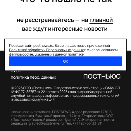
не расстраивайтесь —
на
главной
вас ждут интересные
новости
Посещая сайт postnews.ru, Вы соглашаетесь с приложенной
Политикой обработки Персональных данных
и с использованием
файлов cookie, указанных в данной политике.
ОК
спецпроекты
о нас
политика перс. данных
© 2026 ООО «Постньюс» |
Свидетельство о регистрации СМИ: ЭЛ
№ ФС 77–85757 от 22 августа 2023 года выдано Федеральной
службой по надзору в сфере связи, информационных технологий
и массовых коммуникаций
Наименование издания: POSTNEWS,
Адрес редакции: 127015,
город Москва, Бумажный проезд, д. 14 стр. 2
Учредитель: ООО
«Постньюс»
Главный редактор: Чудин А.А.
Электронная почта
редакции:
glavred@postnews.ru
,
тел.
+7 (495) 66-33-811