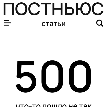
статьи
500
что-то пошло не так