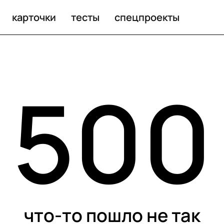
карточки
тесты
спецпроекты
500
что-то пошло не так