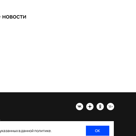
е
новости
х
 указанных в данной политике.
ОК