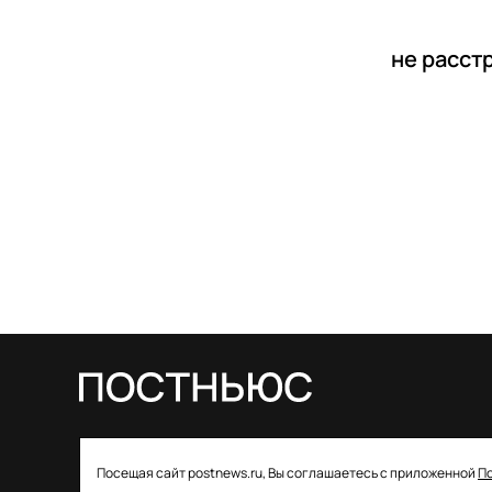
не расст
© 2026 ООО «Постньюс» |
Свидетельство
Посещая сайт postnews.ru, Вы соглашаетесь с приложенной
П
о регистрации СМИ: ЭЛ № ФС 77–85757 от 22 августа