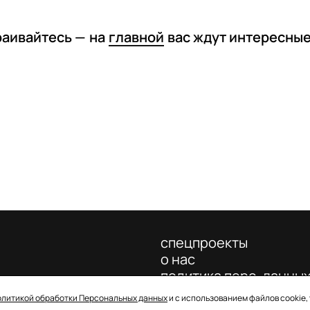
раивайтесь —
на
главной
вас ждут интересны
спецпроекты
о нас
политика перс. данны
олитикой обработки Персональных данных
и с использованием файлов cookie,