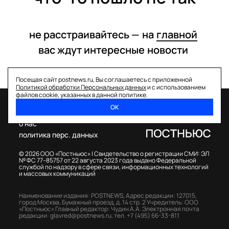
не расстраивайтесь —
на
главной
вас ждут интересные
новости
Посещая сайт postnews.ru, Вы соглашаетесь с приложенной
Политикой обработки Персональных данных
и с использованием
файлов cookie, указанных в данной политике.
ОК
спецпроекты
о нас
политика перс. данных
© 2026 ООО «Постньюс» |
Свидетельство о регистрации СМИ: ЭЛ
№ ФС 77–85757 от 22 августа 2023 года выдано Федеральной
службой по надзору в сфере связи, информационных технологий
и массовых коммуникаций
Наименование издания: POSTNEWS,
Адрес редакции: 127015,
город Москва, Бумажный проезд, д. 14 стр. 2
Учредитель: ООО
«Постньюс»
Главный редактор: Чудин А.А.
Электронная почта
редакции:
glavred@postnews.ru
,
тел.
+7 (495) 66-33-811