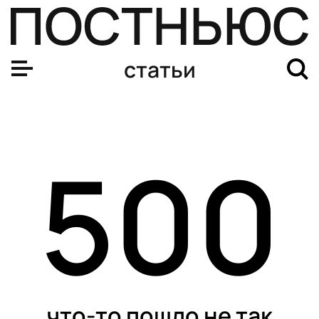
статьи
500
что-то пошло не так