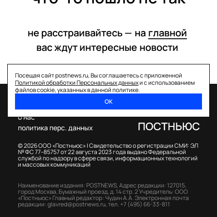
не расстраивайтесь —
на
главной
вас ждут интересные
новости
Посещая сайт postnews.ru, Вы соглашаетесь с приложенной
Политикой обработки Персональных данных
и с использованием
файлов cookie, указанных в данной политике.
ОК
спецпроекты
о нас
политика перс. данных
© 2026 ООО «Постньюс» |
Свидетельство о регистрации СМИ: ЭЛ
№ ФС 77–85757 от 22 августа 2023 года выдано Федеральной
службой по надзору в сфере связи, информационных технологий
и массовых коммуникаций
Наименование издания: POSTNEWS,
Адрес редакции: 127015,
город Москва, Бумажный проезд, д. 14 стр. 2
Учредитель: ООО
«Постньюс»
Главный редактор: Чудин А.А.
Электронная почта
редакции:
glavred@postnews.ru
,
тел.
+7 (495) 66-33-811