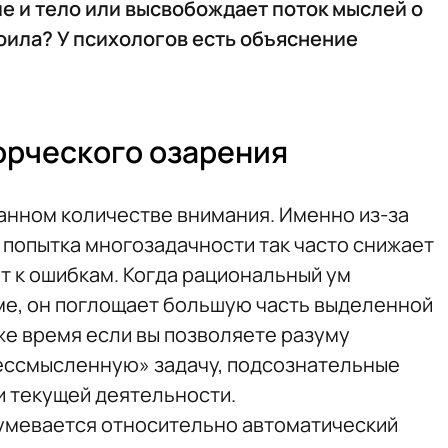
е и тело или высвобождает поток мыслей о
оила? У психологов есть объяснение
орческого озарения
анном количестве внимания. Именно из-за
 попытка многозадачности так часто снижает
т к ошибкам. Когда рациональный ум
ме, он поглощает большую часть выделенной
же время если вы позволяете разуму
бессмысленную» задачу, подсознательные
 текущей деятельности.
мевается относительно автоматический