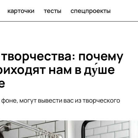
т нам в ду́ше или на прогулке
карточки
тесты
спецпроекты
 творчества: почему
иходят нам в ду́ше
е
фоне, могут вывести вас из творческого