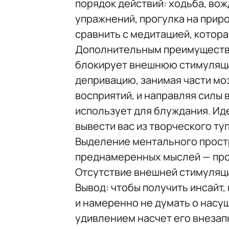
порядок действий: ходьба, во
упражнений, прогулка на приро
сравнить с медитацией, котора
Дополнительным преимущест
блокирует внешнюю стимуляци
депривацию, занимая части моз
восприятий, и направляя силы 
использует для блуждания. Ид
вывести вас из творческого туп
Выделение ментального прост
преднамеренных мыслей — про
Отсутствие внешней стимуляци
Вывод: чтобы получить инсайт
и намеренно не думать о насу
удивлением насчет его внезап