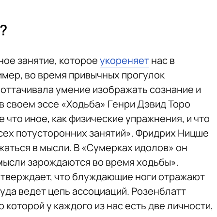
?
ное занятие, которое
укореняет
нас в
имер, во время привычных прогулок
оттачивала умение изображать сознание и
 в своем эссе «Ходьба» Генри Дэвид Торо
е что иное, как физические упражнения, и что
сех потусторонних занятий». Фридрих Ницше
жаться в мысли. В «Сумерках идолов» он
 мысли зарождаются во время ходьбы».
утверждает, что блуждающие ноги отражают
уда ведет цепь ассоциаций. Розенблатт
 которой у каждого из нас есть две личности,