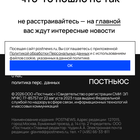
не расстраивайтесь —
на
главной
вас ждут интересные
новости
Посещая сайт postnews.ru, Вы соглашаетесь с приложенной
Политикой обработки Персональных данных
и с использованием
файлов cookie, указанных в данной политике.
ОК
спецпроекты
о нас
политика перс. данных
© 2026 ООО «Постньюс» |
Свидетельство о регистрации СМИ: ЭЛ
№ ФС 77–85757 от 22 августа 2023 года выдано Федеральной
службой по надзору в сфере связи, информационных технологий
и массовых коммуникаций
Наименование издания: POSTNEWS,
Адрес редакции: 127015,
город Москва, Бумажный проезд, д. 14 стр. 2
Учредитель: ООО
«Постньюс»
Главный редактор: Чудин А.А.
Электронная почта
редакции:
glavred@postnews.ru
,
тел.
+7 (495) 66-33-811