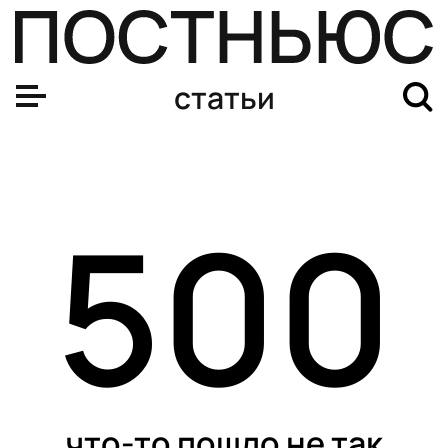
статьи
500
что-то пошло не так