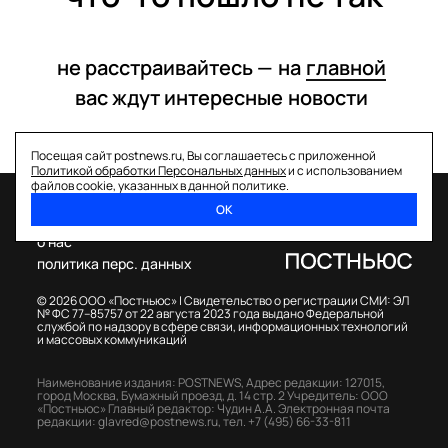
не расстраивайтесь —
на
главной
вас ждут интересные
новости
Посещая сайт postnews.ru, Вы соглашаетесь с приложенной
Политикой обработки Персональных данных
и с использованием
файлов cookie, указанных в данной политике.
ОК
спецпроекты
о нас
политика перс. данных
© 2026 ООО «Постньюс» |
Свидетельство о регистрации СМИ: ЭЛ
№ ФС 77–85757 от 22 августа 2023 года выдано Федеральной
службой по надзору в сфере связи, информационных технологий
и массовых коммуникаций
Наименование издания: POSTNEWS,
Адрес редакции: 127015,
город Москва, Бумажный проезд, д. 14 стр. 2
Учредитель: ООО
«Постньюс»
Главный редактор: Чудин А.А.
Электронная почта
редакции:
glavred@postnews.ru
,
тел.
+7 (495) 66-33-811