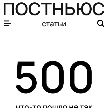
статьи
500
что-то пошло не так