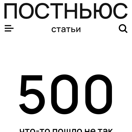
статьи
500
что-то пошло не так