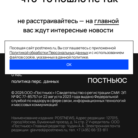
не расстраивайтесь —
на
главной
вас ждут интересные
новости
Посещая сайт postnews.ru, Вы соглашаетесь с приложенной
Политикой обработки Персональных данных
и с использованием
файлов cookie, указанных в данной политике.
ОК
спецпроекты
о нас
политика перс. данных
© 2026 ООО «Постньюс» |
Свидетельство о регистрации СМИ: ЭЛ
№ ФС 77–85757 от 22 августа 2023 года выдано Федеральной
службой по надзору в сфере связи, информационных технологий
и массовых коммуникаций
Наименование издания: POSTNEWS,
Адрес редакции: 127015,
город Москва, Бумажный проезд, д. 14 стр. 2
Учредитель: ООО
«Постньюс»
Главный редактор: Чудин А.А.
Электронная почта
редакции:
glavred@postnews.ru
,
тел.
+7 (495) 66-33-811