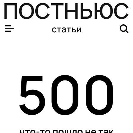
статьи
500
что-то пошло не так