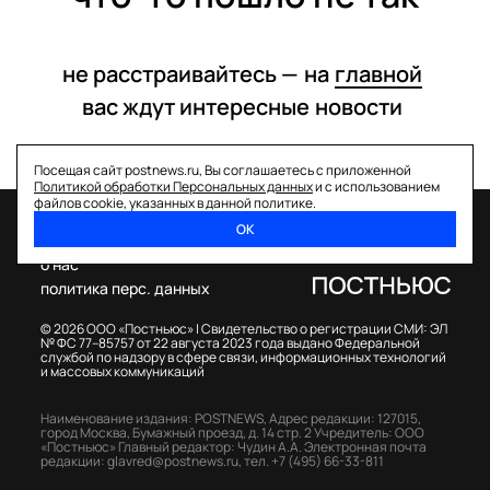
не расстраивайтесь —
на
главной
вас ждут интересные
новости
Посещая сайт postnews.ru, Вы соглашаетесь с приложенной
Политикой обработки Персональных данных
и с использованием
файлов cookie, указанных в данной политике.
ОК
спецпроекты
о нас
политика перс. данных
© 2026 ООО «Постньюс» |
Свидетельство о регистрации СМИ: ЭЛ
№ ФС 77–85757 от 22 августа 2023 года выдано Федеральной
службой по надзору в сфере связи, информационных технологий
и массовых коммуникаций
Наименование издания: POSTNEWS,
Адрес редакции: 127015,
город Москва, Бумажный проезд, д. 14 стр. 2
Учредитель: ООО
«Постньюс»
Главный редактор: Чудин А.А.
Электронная почта
редакции:
glavred@postnews.ru
,
тел.
+7 (495) 66-33-811