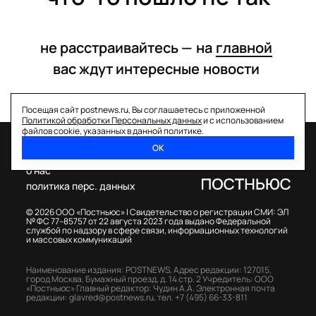
не расстраивайтесь —
на
главной
вас ждут интересные
новости
Посещая сайт postnews.ru, Вы соглашаетесь с приложенной
Политикой обработки Персональных данных
и с использованием
файлов cookie, указанных в данной политике.
ОК
спецпроекты
о нас
политика перс. данных
© 2026 ООО «Постньюс» |
Свидетельство о регистрации СМИ: ЭЛ
№ ФС 77–85757 от 22 августа 2023 года выдано Федеральной
службой по надзору в сфере связи, информационных технологий
и массовых коммуникаций
Наименование издания: POSTNEWS,
Адрес редакции: 127015,
город Москва, Бумажный проезд, д. 14 стр. 2
Учредитель: ООО
«Постньюс»
Главный редактор: Чудин А.А.
Электронная почта
редакции:
glavred@postnews.ru
,
тел.
+7 (495) 66-33-811