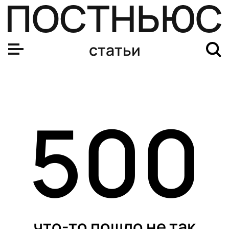
статьи
500
что-то пошло не так