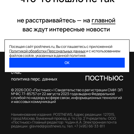
не расстраивайтесь —
на
главной
вас ждут интересные
новости
Посещая сайт postnews.ru, Вы соглашаетесь с приложенной
Политикой обработки Персональных данных
и с использованием
файлов cookie, указанных в данной политике.
ОК
спецпроекты
о нас
политика перс. данных
© 2026 ООО «Постньюс» |
Свидетельство о регистрации СМИ: ЭЛ
№ ФС 77–85757 от 22 августа 2023 года выдано Федеральной
службой по надзору в сфере связи, информационных технологий
и массовых коммуникаций
Наименование издания: POSTNEWS,
Адрес редакции: 127015,
город Москва, Бумажный проезд, д. 14 стр. 2
Учредитель: ООО
«Постньюс»
Главный редактор: Чудин А.А.
Электронная почта
редакции:
glavred@postnews.ru
,
тел.
+7 (495) 66-33-811