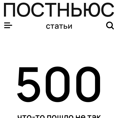
статьи
500
что-то пошло не так