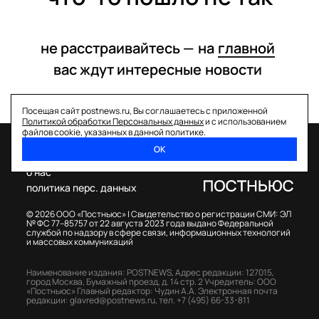
не расстраивайтесь —
на
главной
вас ждут интересные
новости
Посещая сайт postnews.ru, Вы соглашаетесь с приложенной
Политикой обработки Персональных данных
и с использованием
файлов cookie, указанных в данной политике.
ОК
спецпроекты
о нас
политика перс. данных
© 2026 ООО «Постньюс» |
Свидетельство о регистрации СМИ: ЭЛ
№ ФС 77–85757 от 22 августа 2023 года выдано Федеральной
службой по надзору в сфере связи, информационных технологий
и массовых коммуникаций
Наименование издания: POSTNEWS,
Адрес редакции: 127015,
город Москва, Бумажный проезд, д. 14 стр. 2
Учредитель: ООО
«Постньюс»
Главный редактор: Чудин А.А.
Электронная почта
редакции:
glavred@postnews.ru
,
тел.
+7 (495) 66-33-811