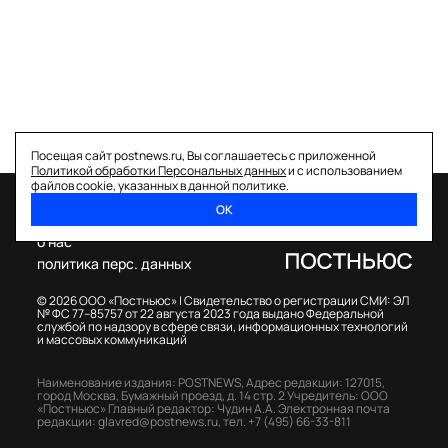
Посещая сайт postnews.ru, Вы соглашаетесь с приложенной
Политикой обработки Персональных данных
и с использованием
файлов cookie, указанных в данной политике.
ОК
спецпроекты
о нас
политика перс. данных
© 2026 ООО «Постньюс» |
Свидетельство о регистрации СМИ: ЭЛ
№ ФС 77–85757 от 22 августа 2023 года выдано Федеральной
службой по надзору в сфере связи, информационных технологий
и массовых коммуникаций
Наименование издания: POSTNEWS,
Адрес редакции: 127015,
город Москва, Бумажный проезд, д. 14 стр. 2
Учредитель: ООО
«Постньюс»
Главный редактор: Чудин А.А.
Электронная почта
редакции:
glavred@postnews.ru
,
тел.
+7 (495) 66-33-811