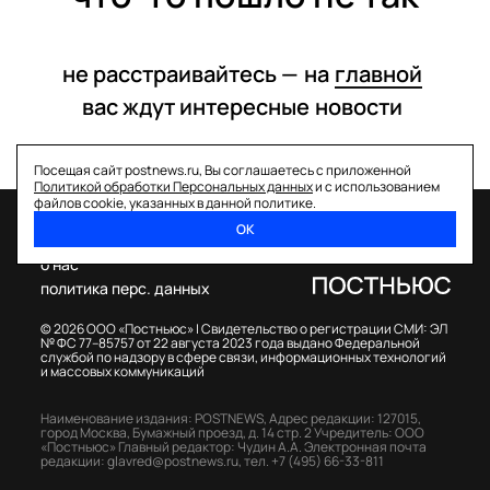
не расстраивайтесь —
на
главной
вас ждут интересные
новости
Посещая сайт postnews.ru, Вы соглашаетесь с приложенной
Политикой обработки Персональных данных
и с использованием
файлов cookie, указанных в данной политике.
ОК
спецпроекты
о нас
политика перс. данных
© 2026 ООО «Постньюс» |
Свидетельство о регистрации СМИ: ЭЛ
№ ФС 77–85757 от 22 августа 2023 года выдано Федеральной
службой по надзору в сфере связи, информационных технологий
и массовых коммуникаций
Наименование издания: POSTNEWS,
Адрес редакции: 127015,
город Москва, Бумажный проезд, д. 14 стр. 2
Учредитель: ООО
«Постньюс»
Главный редактор: Чудин А.А.
Электронная почта
редакции:
glavred@postnews.ru
,
тел.
+7 (495) 66-33-811