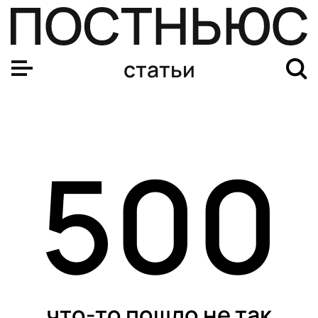
статьи
500
что-то пошло не так