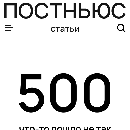
статьи
500
что-то пошло не так