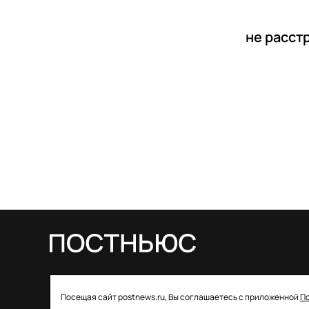
не расст
© 2026 ООО «Постньюс» |
Свидетельство
Посещая сайт postnews.ru, Вы соглашаетесь с приложенной
П
о регистрации СМИ: ЭЛ № ФС 77–85757 от 22 августа