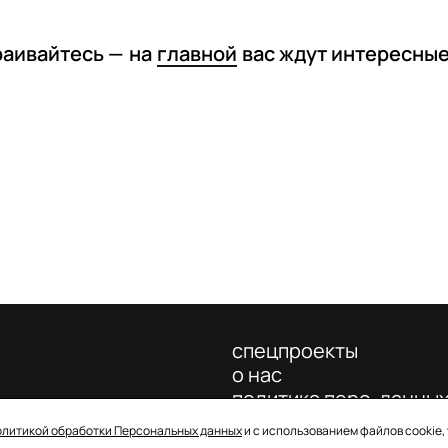
раивайтесь —
на
главной
вас ждут интересны
спецпроекты
о нас
политика перс. данны
олитикой обработки Персональных данных
и с использованием файлов cookie,