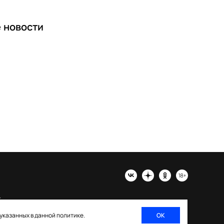
е
новости
х
 указанных в данной политике.
ОК