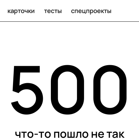
карточки
тесты
спецпроекты
500
что-то пошло не так