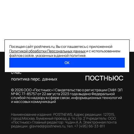
Посещая сайт postnews.ru, Вы соглашаетесь с приложенной
Политикой обработки Персональных данных
и с использованием
файлов cookie, указанных в данной политике.
ОК
спецпроекты
о нас
политика перс. данных
© 2026 ООО «Постньюс» |
Свидетельство о регистрации СМИ: ЭЛ
№ ФС 77–85757 от 22 августа 2023 года выдано Федеральной
службой по надзору в сфере связи, информационных технологий
и массовых коммуникаций
Наименование издания: POSTNEWS,
Адрес редакции: 127015,
город Москва, Бумажный проезд, д. 14 стр. 2
Учредитель: ООО
«Постньюс»
Главный редактор: Чудин А.А.
Электронная почта
редакции:
glavred@postnews.ru
,
тел.
+7 (495) 66-33-811