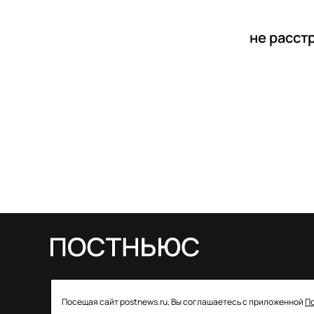
не расст
© 2026 ООО «Постньюс» |
Свидетельство
Посещая сайт postnews.ru, Вы соглашаетесь с приложенной
П
о регистрации СМИ: ЭЛ № ФС 77–85757 от 22 августа