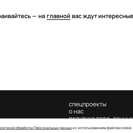
раивайтесь —
на
главной
вас ждут интересны
спецпроекты
о нас
политика перс. данны
олитикой обработки Персональных данных
и с использованием файлов cookie,