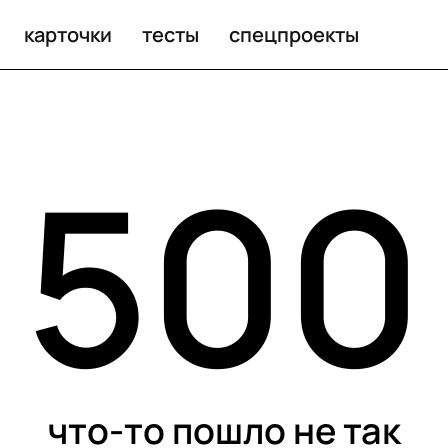
карточки
тесты
спецпроекты
500
что-то пошло не так