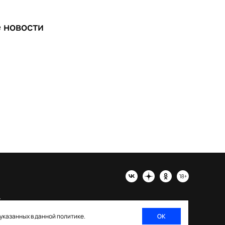
е
новости
х
 указанных в данной политике.
ОК