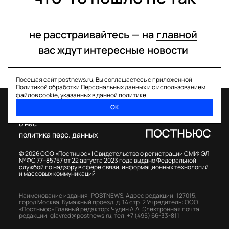
не расстраивайтесь —
на
главной
вас ждут интересные
новости
Посещая сайт postnews.ru, Вы соглашаетесь с приложенной
Политикой обработки Персональных данных
и с использованием
файлов cookie, указанных в данной политике.
ОК
спецпроекты
о нас
политика перс. данных
© 2026 ООО «Постньюс» |
Свидетельство о регистрации СМИ: ЭЛ
№ ФС 77–85757 от 22 августа 2023 года выдано Федеральной
службой по надзору в сфере связи, информационных технологий
и массовых коммуникаций
Наименование издания: POSTNEWS,
Адрес редакции: 127015,
город Москва, Бумажный проезд, д. 14 стр. 2
Учредитель: ООО
«Постньюс»
Главный редактор: Чудин А.А.
Электронная почта
редакции:
glavred@postnews.ru
,
тел.
+7 (495) 66-33-811