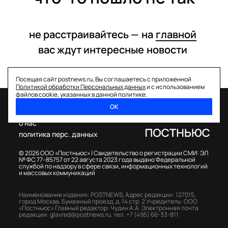
не расстраивайтесь —
на
главной
вас ждут интересные
новости
Посещая сайт postnews.ru, Вы соглашаетесь с приложенной
Политикой обработки Персональных данных
и с использованием
файлов cookie, указанных в данной политике.
ОК
спецпроекты
о нас
политика перс. данных
© 2026 ООО «Постньюс» |
Свидетельство о регистрации СМИ: ЭЛ
№ ФС 77–85757 от 22 августа 2023 года выдано Федеральной
службой по надзору в сфере связи, информационных технологий
и массовых коммуникаций
Наименование издания: POSTNEWS,
Адрес редакции: 127015,
город Москва, Бумажный проезд, д. 14 стр. 2
Учредитель: ООО
«Постньюс»
Главный редактор: Чудин А.А.
Электронная почта
редакции:
glavred@postnews.ru
,
тел.
+7 (495) 66-33-811