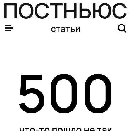
статьи
500
что-то пошло не так