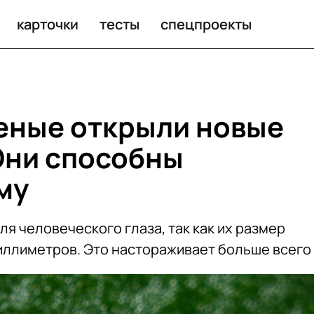
бных переносить чуму. Как от них защититься?
карточки
тесты
спецпроекты
еные открыли новые
Они способны
му
я человеческого глаза, так как их размер
иллиметров. Это настораживает больше всего