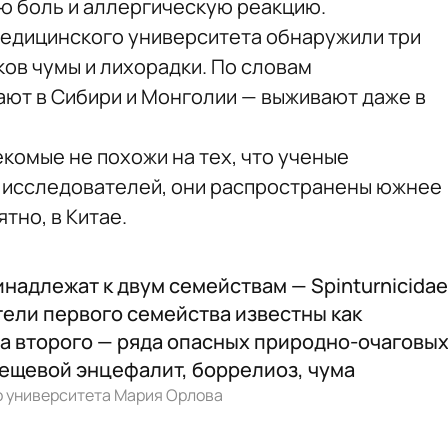
ю боль и аллергическую реакцию.
едицинского университета обнаружили три
ов чумы и лихорадки. По словам
ают в Сибири и Монголии — выживают даже в
комые не похожи на тех, что ученые
м исследователей, они распространены южнее
тно, в Китае.
адлежат к двум семействам — Spinturnicidae
тели первого семейства известны как
а второго — ряда опасных природно-очаговы
ещевой энцефалит, боррелиоз, чума
 университета Мария Орлова