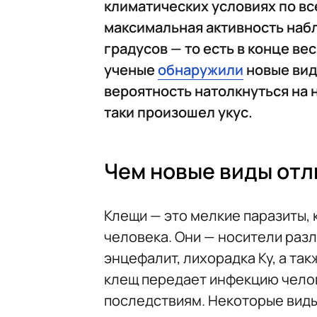
климатических условиях по все
максимальная активность набл
градусов — то есть в конце ве
ученые
обнаружили
новые вид
вероятность натолкнуться на н
таки произошел укус.
Чем новые виды отл
Клещи — это мелкие паразиты,
человека. Они — носители разл
энцефалит, лихорадка Ку, а та
клещ передает инфекцию челов
последствиям. Некоторые виды