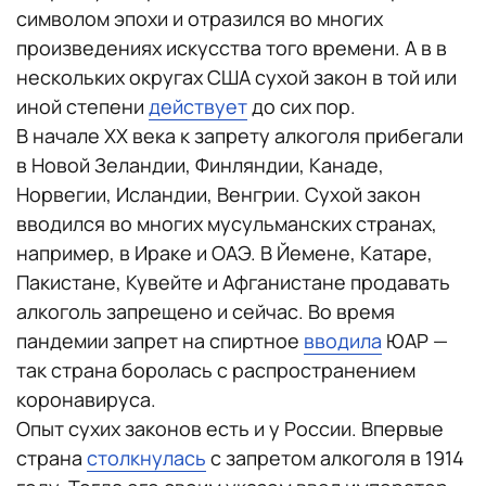
символом эпохи и отразился во многих
произведениях искусства того времени. А в в
нескольких округах США сухой закон в той или
иной степени
действует
до сих пор.
В начале XX века к запрету алкоголя прибегали
в Новой Зеландии, Финляндии, Канаде,
Норвегии, Исландии, Венгрии. Сухой закон
вводился во многих мусульманских странах,
например, в Ираке и ОАЭ. В Йемене, Катаре,
Пакистане, Кувейте и Афганистане продавать
алкоголь запрещено и сейчас. Во время
пандемии запрет на спиртное
вводила
ЮАР —
так страна боролась с распространением
коронавируса.
Опыт сухих законов есть и у России. Впервые
страна
столкнулась
с запретом алкоголя в 1914