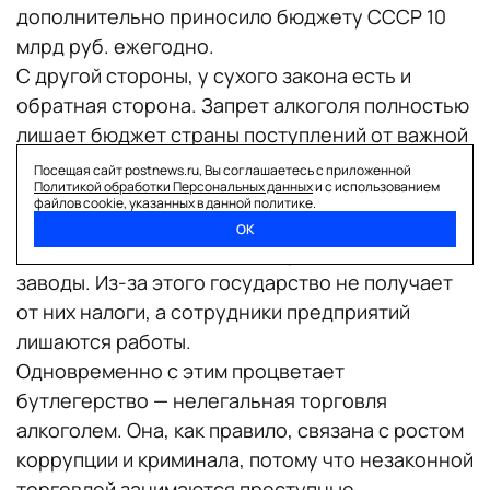
дополнительно приносило бюджету СССР 10
млрд руб. ежегодно.
С другой стороны, у сухого закона есть и
обратная сторона. Запрет алкоголя полностью
лишает бюджет страны поступлений от важной
статьи доходов — акцизов. Кроме того, «под
Посещая сайт postnews.ru, Вы соглашаетесь с приложенной
Политикой обработки Персональных данных
и с использованием
нож» идет целая отрасль производства и
файлов cookie, указанных в данной политике.
торговли. Перестают работать бары,
ОК
алкогольные магазины, ликеро-водочные
заводы. Из-за этого государство не получает
от них налоги, а сотрудники предприятий
лишаются работы.
Одновременно с этим процветает
бутлегерство — нелегальная торговля
алкоголем. Она, как правило, связана с ростом
коррупции и криминала, потому что незаконной
торговлей занимаются преступные