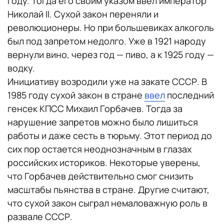
году. Тогда его своим указом ввел император
Николай II. Сухой закон переняли и
революционеры. Но при большевиках алкоголь
был под запретом недолго. Уже в 1921 народу
вернули вино, через год — пиво, а к 1925 году —
водку.
Инициативу возродили уже на закате СССР. В
1985 году сухой закон в стране
ввел
последний
генсек КПСС Михаил Горбачев. Тогда за
нарушение запретов можно было лишиться
работы и даже сесть в тюрьму. Этот период до
сих пор остается неоднозначным в глазах
российских историков. Некоторые уверены,
что Горбачев действительно смог снизить
масштабы пьянства в стране. Другие считают,
что сухой закон сыграл немаловажную роль в
развале СССР.