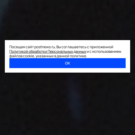
Посещая сайт postnews.ru, Вы соглашаетесь с приложенной
Политикой обработки Персональных данных
и с использованием
файлов cookie, указанных в данной политике.
ОК