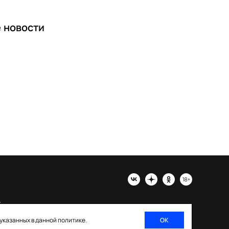
е
новости
х
 указанных в данной политике.
ОК