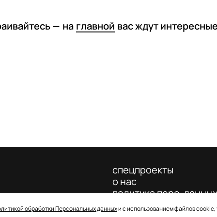
раивайтесь —
на
главной
вас ждут интересны
спецпроекты
о нас
политика перс. данны
олитикой обработки Персональных данных
и с использованием файлов cookie,