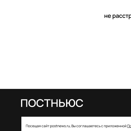
не расст
© 2026 ООО «Постньюс» |
Свидетельство
Посещая сайт postnews.ru, Вы соглашаетесь с приложенной
П
о регистрации СМИ: ЭЛ № ФС 77–85757 от 22 августа