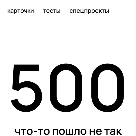
карточки
тесты
спецпроекты
500
что-то пошло не так