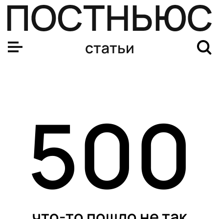
статьи
500
что-то пошло не так