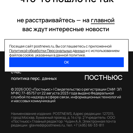
не расстраивайтесь —
на
главной
вас ждут интересные
новости
Посещая сайт postnews.ru, Вы соглашаетесь с приложенной
Политикой обработки Персональных данных
и с использованием
файлов cookie, указанных в данной политике.
ОК
спецпроекты
о нас
политика перс. данных
© 2026 ООО «Постньюс» |
Свидетельство о регистрации СМИ: ЭЛ
№ ФС 77–85757 от 22 августа 2023 года выдано Федеральной
службой по надзору в сфере связи, информационных технологий
и массовых коммуникаций
Наименование издания: POSTNEWS,
Адрес редакции: 127015,
город Москва, Бумажный проезд, д. 14 стр. 2
Учредитель: ООО
«Постньюс»
Главный редактор: Чудин А.А.
Электронная почта
редакции:
glavred@postnews.ru
,
тел.
+7 (495) 66-33-811