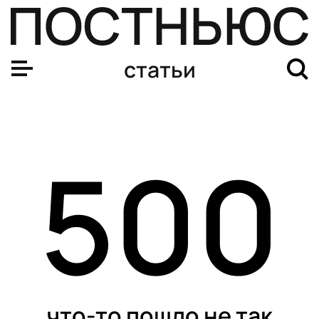
статьи
500
что-то пошло не так