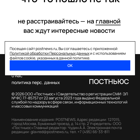
не расстраивайтесь —
на
главной
вас ждут интересные
новости
Посещая сайт postnews.ru, Вы соглашаетесь с приложенной
Политикой обработки Персональных данных
и с использованием
файлов cookie, указанных в данной политике.
ОК
спецпроекты
о нас
политика перс. данных
© 2026 ООО «Постньюс» |
Свидетельство о регистрации СМИ: ЭЛ
№ ФС 77–85757 от 22 августа 2023 года выдано Федеральной
службой по надзору в сфере связи, информационных технологий
и массовых коммуникаций
Наименование издания: POSTNEWS,
Адрес редакции: 127015,
город Москва, Бумажный проезд, д. 14 стр. 2
Учредитель: ООО
«Постньюс»
Главный редактор: Чудин А.А.
Электронная почта
редакции:
glavred@postnews.ru
,
тел.
+7 (495) 66-33-811